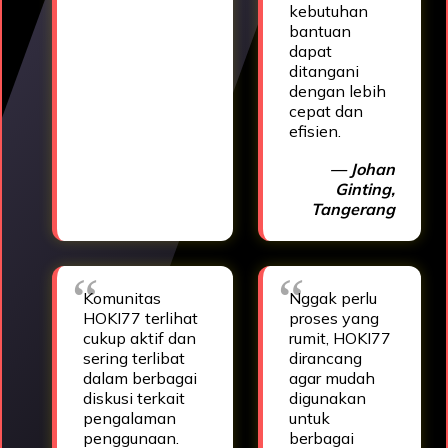
kebutuhan
bantuan
dapat
ditangani
dengan lebih
cepat dan
efisien.
— Johan
Ginting,
Tangerang
Komunitas
Nggak perlu
HOKI77 terlihat
proses yang
cukup aktif dan
rumit, HOKI77
sering terlibat
dirancang
dalam berbagai
agar mudah
diskusi terkait
digunakan
pengalaman
untuk
penggunaan.
berbagai