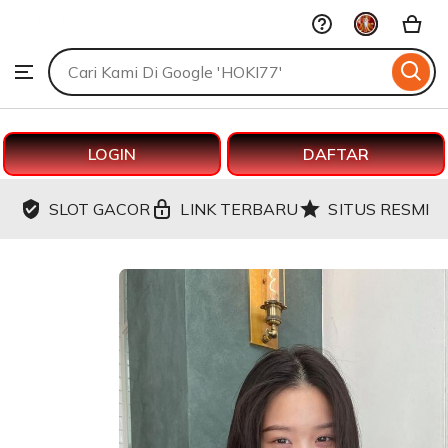
HOKI77
Skip
to
Search
Browse
ontent
for
items
or
shops
LOGIN
DAFTAR
SLOT GACOR
LINK TERBARU
SITUS RESMI