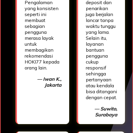
Pengalaman
deposit dan
yang konsisten
penarikan
seperti ini
juga berjalan
membuat
lancar tanpa
sebagian
waktu tunggu
pengguna
yang lama.
merasa layak
Selain itu,
untuk
layanan
membagikan
bantuan
rekomendasi
pengguna
HOKI77 kepada
cukup
orang lain.
responsif
sehingga
— Iwan K.,
pertanyaan
Jakarta
atau kendala
bisa ditangani
dengan cepat.
— Suwito,
Surabaya