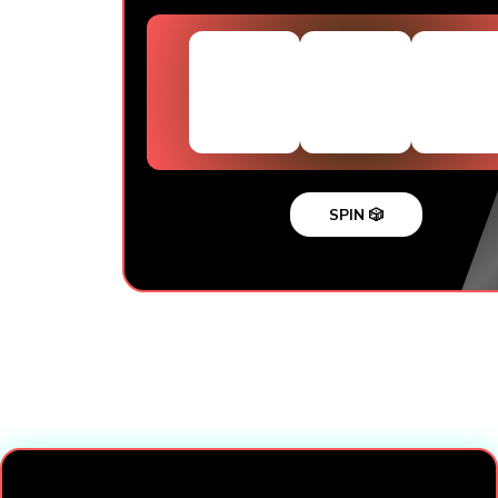
SPIN 🎲
Loading...