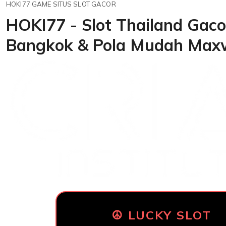
HOKI77 GAME SITUS SLOT GACOR
HOKI77 - Slot Thailand Gaco
Bangkok & Pola Mudah Max
☮︎ LUCKY SLOT